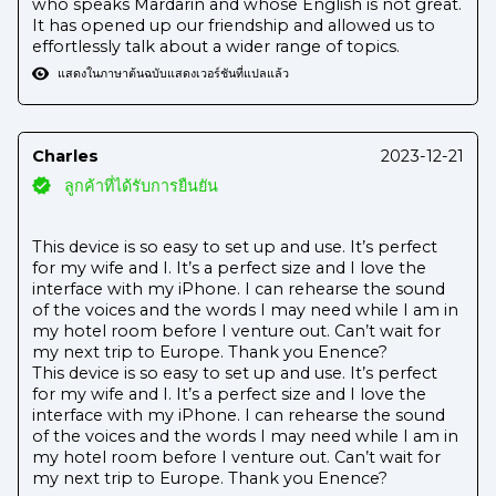
who speaks Mardarin and whose English is not great.
It has opened up our friendship and allowed us to
effortlessly talk about a wider range of topics.
แสดงในภาษาต้นฉบับ
แสดงเวอร์ชันที่แปลแล้ว
Charles
2023-12-21
ลูกค้าที่ได้รับการยืนยัน
This device is so easy to set up and use. It’s perfect
for my wife and I. It’s a perfect size and I love the
interface with my iPhone. I can rehearse the sound
of the voices and the words I may need while I am in
my hotel room before I venture out. Can’t wait for
my next trip to Europe. Thank you Enence?
This device is so easy to set up and use. It’s perfect
for my wife and I. It’s a perfect size and I love the
interface with my iPhone. I can rehearse the sound
of the voices and the words I may need while I am in
my hotel room before I venture out. Can’t wait for
my next trip to Europe. Thank you Enence?