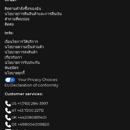
ติดตามคำสั่งซื้อของฉัน
นโยบายการคืนสินค้าและการคืนเงิน
คำถามที่พบบ่อย
ติดต่อ
Info:
เงื่อนไขการให้บริการ
นโยบายความเป็นส่วนตัว
นโยบายการส่งสินค้า
เกี่ยวกับเรา
นโยบายการรับประกัน
พันธมิตร
นโยบายคุกกี้
Your Privacy Choices
EU Declaration of conformity
Customer services:
US +1 (763) 284-3997
AT +43 7200 22712
UK +442080891401
DE +498004009820