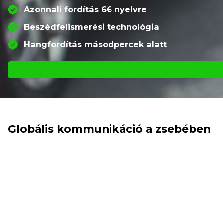
Azonnali fordítás 66 nyelvre
Beszédfelismerési technológia
Hangfordítás másodpercek alatt
Globális kommunikáció a zsebében