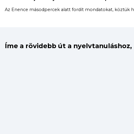
Az Enence másodpercek alatt fordít mondatokat, köztük hos
Íme a rövidebb út a nyelvtanuláshoz,