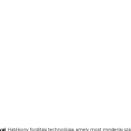
val
. Hatékony fordítási technológia, amely most mindenki s