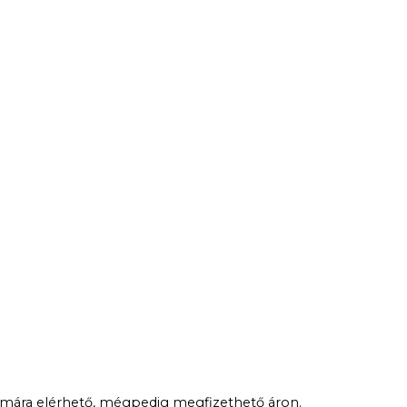
zámára elérhető, mégpedig megfizethető áron.