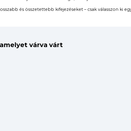
szabb és összetettebb kifejezéseket – csak válasszon ki egy n
 amelyet várva várt